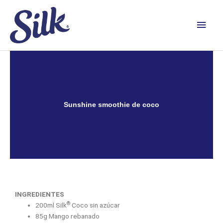
Ir
Men
al
contenido
princ
Sunshine smoothie de coco
INGREDIENTES
®
200ml Silk
Coco sin azúcar
85g Mango rebanado