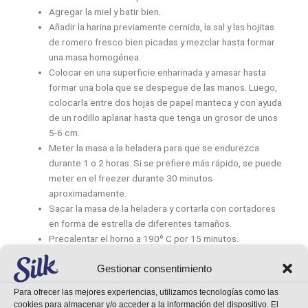
Agregar la miel y batir bien.
Añadir la harina previamente cernida, la sal y las hojitas
de romero fresco bien picadas y mezclar hasta formar
una masa homogénea.
Colocar en una superficie enharinada y amasar hasta
formar una bola que se despegue de las manos. Luego,
colocarla entre dos hojas de papel manteca y con ayuda
de un rodillo aplanar hasta que tenga un grosor de unos
5-6 cm.
Meter la masa a la heladera para que se endurezca
durante 1 o 2 horas. Si se prefiere más rápido, se puede
meter en el freezer durante 30 minutos
aproximadamente.
Sacar la masa de la heladera y cortarla con cortadores
en forma de estrella de diferentes tamaños.
Precalentar el horno a 190º C por 15 minutos.
Hornear las galletas de estrellas durante 10-11 minutos
Gestionar consentimiento
hasta que se empiecen a dorar los bordes.
Sacar la bandeja del horno y dejar reposar las galletas
Para ofrecer las mejores experiencias, utilizamos tecnologías como las
durante un par de minutos. Después, con ayuda de una
cookies para almacenar y/o acceder a la información del dispositivo. El