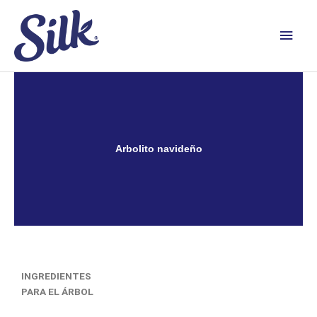
Ir
Men
al
contenido
princ
Arbolito navideño
INGREDIENTES
PARA EL ÁRBOL