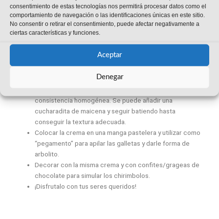
espátula pequeña pasar cada galleta con cuidado a una
consentimiento de estas tecnologías nos permitirá procesar datos como el
rejilla y dejar que se enfríen totalmente.
comportamiento de navegación o las identificaciones únicas en este sitio.
No consentir o retirar el consentimiento, puede afectar negativamente a
ciertas características y funciones.
PARA LA CREMA BATIDA
Aceptar
Colocar Silk® Almendra Sin Azúcar en el recipiente de la
batidora y enfriar toda la noche.
Denegar
Al día siguiente, añadir el azúcar impalpable y la esencia
de vainilla, y batir a velocidad rápida para que agarre una
consistencia homogénea. Se puede añadir una
cucharadita de maicena y seguir batiendo hasta
conseguir la textura adecuada.
Colocar la crema en una manga pastelera y utilizar como
“pegamento” para apilar las galletas y darle forma de
arbolito.
Decorar con la misma crema y con confites/grageas de
chocolate para simular los chirimbolos.
¡Disfrutalo con tus seres queridos!