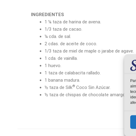
INGREDIENTES
1 ¼ taza de harina de avena.
1/3 taza de cacao.
¼ cda. de sal.
2 cdas. de aceite de coco.
1/3 taza de miel de maple o jarabe de agave.
1 cda. de vainilla.
1 huevo.
1 taza de calabacita rallado.
1 banana madura.
Par
alm
®
½ taza de Silk
Coco Sin Azúcar.
tec
½ taza de chispas de chocolate amargo.
ide
afe