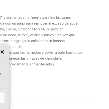
0° y enmantecar la fuente para los brownies.
llada con un paño para remover el exceso de agua.
na, cocoa, bicarbonato y sal, y mezclar.
te de coco, la miel, vainilla y huevo. Una vez que
dientes agregar la calabacita, la banana
volver a batir.
s secos con los húmedos y volver a batir hasta que
final agregar las chispas de chocolate.
moldes previamente enmantecados.
s