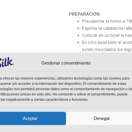
PREPARACIÓN
Precalentar el horno a 18
Exprimir la calabacita ra
Colocar en un bowl la hari
En otro bowl batir el acei
estén mezclados los ingre
®
y Silk
Coco Sin Azúcar, y 
Gestionar consentimiento
Combinar los ingrediente
estén bien mezclados. Al 
Servir la mezcla en los 
a ofrecer las mejores experiencias, utilizamos tecnologías como las cookies para
acenar y/o acceder a la información del dispositivo. El consentimiento de estas
nologías nos permitirá procesar datos como el comportamiento de navegación o la
ntificaciones únicas en este sitio. No consentir o retirar el consentimiento, puede
ctar negativamente a ciertas características y funciones.
Aceptar
Denegar